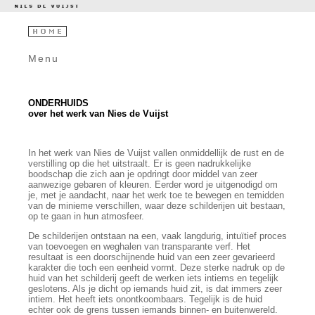
Menu
ONDERHUIDS
over het werk van Nies de Vuijst
In het werk van Nies de Vuijst vallen onmiddellijk de rust en de
verstilling op die het uitstraalt. Er is geen nadrukkelijke
boodschap die zich aan je opdringt door middel van zeer
aanwezige gebaren of kleuren. Eerder word je uitgenodigd om
je, met je aandacht, naar het werk toe te bewegen en temidden
van de minieme verschillen, waar deze schilderijen uit bestaan,
op te gaan in hun atmosfeer.
De schilderijen ontstaan na een, vaak langdurig, intuïtief proces
van toevoegen en weghalen van transparante verf. Het
resultaat is een doorschijnende huid van een zeer gevarieerd
karakter die toch een eenheid vormt. Deze sterke nadruk op de
huid van het schilderij geeft de werken iets intiems en tegelijk
geslotens. Als je dicht op iemands huid zit, is dat immers zeer
intiem. Het heeft iets onontkoombaars. Tegelijk is de huid
echter ook de grens tussen iemands binnen- en buitenwereld.