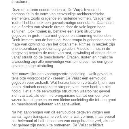
structuren.
Deze structuren ondersteunen bij De Vuijst tevens de
compositie in de vorm van eenvoudige architectonische
elementen, zoals dragende en rustende vormen. 'Dragen' en
'rusten' hebben ook een gevoelsmatige connotatie. Daarnaast
zie je flarden van visuele ritmes door de vele lagen heen
schijnen. Ook ritmiek is, behalve een sterk structureel
gegeven, in grote mate met gevoel en stemming verbonden.
Denk immers aan de hartslag. Haar tempo is gebonden aan de
mate van opwinding van het organisme. Ritmes in muziek zijn
onontkoombaar gevoelsmatig geladen. Visuele ritmes in de
omgeving bepalen de mate van rust, opwinding of chaos die er
vanaf straalt op de toeschouwer. Dragen, rusten en ritmische
afwisseling zijn alle eenvoudige vormprincipes met een grote
gevoelsmatige uitstraling.
Met nauwelijks een vooropgezette bedoeling - welk gevoel is
tenslotte vooropgezet? - creëert De Vuijst een eenvoudig
gegeven voor zichzelf. Wat horizontale en verticale lijnen, een
aantal ritmisch neergezette strepen, veel meer heeft ze niet
nodig. Het zijn de eenvoudige structuren waarop het gevoel
zich vastzet, als een micro-organisme dat tot een complex
wezen kan uitgroeien en een kleine aanleiding die tot een groot
en meeslepend gebeuren kan aanzwellen.
Na het aanbrengen van dit eenvoudige gegeven volgen een
aantal lagen transparante verf, soms wat vormen, maar vooral
het helemaal of half uitpoetsen van aangebrachte verf, als om
het gebaar zijn nadruk te ontnemen. De Vuijst schildert