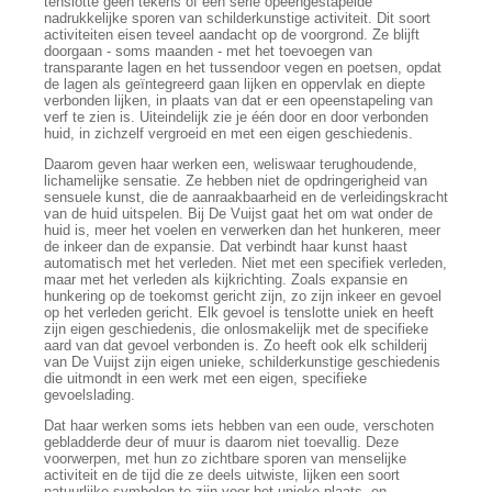
tenslotte geen tekens of een serie opeengestapelde
nadrukkelijke sporen van schilderkunstige activiteit. Dit soort
activiteiten eisen teveel aandacht op de voorgrond. Ze blijft
doorgaan - soms maanden - met het toevoegen van
transparante lagen en het tussendoor vegen en poetsen, opdat
de lagen als geïntegreerd gaan lijken en oppervlak en diepte
verbonden lijken, in plaats van dat er een opeenstapeling van
verf te zien is. Uiteindelijk zie je één door en door verbonden
huid, in zichzelf vergroeid en met een eigen geschiedenis.
Daarom geven haar werken een, weliswaar terughoudende,
lichamelijke sensatie. Ze hebben niet de opdringerigheid van
sensuele kunst, die de aanraakbaarheid en de verleidingskracht
van de huid uitspelen. Bij De Vuijst gaat het om wat onder de
huid is, meer het voelen en verwerken dan het hunkeren, meer
de inkeer dan de expansie. Dat verbindt haar kunst haast
automatisch met het verleden. Niet met een specifiek verleden,
maar met het verleden als kijkrichting. Zoals expansie en
hunkering op de toekomst gericht zijn, zo zijn inkeer en gevoel
op het verleden gericht. Elk gevoel is tenslotte uniek en heeft
zijn eigen geschiedenis, die onlosmakelijk met de specifieke
aard van dat gevoel verbonden is. Zo heeft ook elk schilderij
van De Vuijst zijn eigen unieke, schilderkunstige geschiedenis
die uitmondt in een werk met een eigen, specifieke
gevoelslading.
Dat haar werken soms iets hebben van een oude, verschoten
gebladderde deur of muur is daarom niet toevallig. Deze
voorwerpen, met hun zo zichtbare sporen van menselijke
activiteit en de tijd die ze deels uitwiste, lijken een soort
natuurlijke symbolen te zijn voor het unieke plaats- en