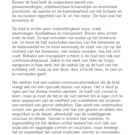
Binnen de huid leeft de subjectieve wereld van
gewaarwordingen, onbeheersbare lichamelijke en emotionele
processen, de warmte en de kwetsbaarheid van het lichaam en
de exclusieve eigenheid van 'ik' en 'het mijne'. De huid sluit het
binnenste af.
De huid is echter geen ondoordringbare muur, maar
daarentegen doorlaatbaar en transparant. Boven alles echter
voelt de huid. Ze laat invloeden van buiten op het binnenste
toe, ze toont de half verscholen reacties van het binnenste op
de buitenwereld en ze toont eenvoudig de staat van zijn op dat
moment van het binnenste, met andere woorden, hoe het zich
voelt. Behalve een transparant scherm is de huid dus ook een
communicatiekanaal. Zeker in het werk van Nies de Vuijst,
aangezien in haar werk niet de nadruk ligt op de huid van het
schilderij zelf, maar op wat deze, door zichzelf heen, te zien en
te vermoeden geeft.
Het werken met een subtiel communicatiemedium als de huid
vraagt wel om een speciale manier van kijken. Het is alsof je
ogen aan het donker moeten wennen. Je hoeft niet zoveel te
doen, maar je moet de tijd en de rust nemen om je ogen zich te
laten aanpassen aan de veelheid van subtiliteiten die tezamen
een eenheid van gevoel uitdrukken. Dan wordt een onderhuidse
stroom van gevoel zichtbaar met hier een gloeien en elders een
wegzinken in de diepte, afhankelijk van de onderliggende
structuur en ritmiek. Gevoel is immers niet vormloos. In
tegenstelling tot het denken echter bedient het zich niet van
expliciete en opgelegde vormen en structuren, maar beweegt
het en expandeert het vanuit impliciete, slechts te vermoeden,